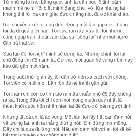
Từ những lời nói bâng quơ, anh ta dần bộc lộ tình cảm
mạnh mẽ hơn. Tôi biết mình đang chơi với lửa nhưng lại
không thể rời xa cảm giác được nâng niu, được khát khao.
Rồi chuyện gì đến cũng đến. Trong một lần gặp gỡ, chúng
tôi đã đi quá giới hạn. Tôi vừa run rẩy, vừa tội lỗi nhưng
cũng ngập tràn khoái cảm của sự “sống lại” như một người
đàn bà thật sự.
Sau lần đó, tôi nghĩ mình sẽ dừng lại. Nhưng chính tôi lại
chủ động tìm đến anh ta. Cứ thế, mối quan hệ vụng trộm này
kéo dài gần một năm.
Trong suốt thời gian ấy, tôi dần trở nên xa cách với chồng.
Tôi viện cớ mệt mỏi, bận rộn để né tránh gần gũi.
Tôi thậm chí còn cố tình tạo ra mâu thuẫn nhỏ để đẩy chồng
ra xa. Trong đầu tôi chỉ còn một mong muốn duy nhất là
thoát khỏi cuộc hôn nhân hiện tại để được ở bên người tình.
Nhưng tất cả chỉ là ảo vọng. Một lần, tôi lấy hết can đảm hỏi
về tương lai, anh ta thẳng thừng nói: “Em đừng mơ mộng.
Đây chỉ là qua đường thôi. Nếu em dám nói với ai, tôi sẽ kể
hết mọi chuyện cho chồng em biết”.