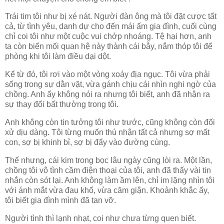
Trái tim tôi như bị xé nát. Người đàn ông mà tôi đặt cược tất
cả, từ tình yêu, danh dự cho đến mái ấm gia đình, cuối cùng
chỉ coi tôi như một cuộc vui chớp nhoáng. Tệ hại hơn, anh
ta còn biến mối quan hệ này thành cái bẫy, nắm thóp tôi để
phòng khi tôi làm điều dại dột.
Kể từ đó, tôi rơi vào một vòng xoáy địa ngục. Tôi vừa phải
sống trong sự dằn vặt, vừa gánh chịu cái nhìn nghi ngờ của
chồng. Anh ấy không nói ra nhưng tôi biết, anh đã nhận ra
sự thay đổi bất thường trong tôi.
Anh không còn tin tưởng tôi như trước, cũng không còn đối
xử dịu dàng. Tôi từng muốn thú nhận tất cả nhưng sợ mất
con, sợ bị khinh bỉ, sợ bị đẩy vào đường cùng.
Thế nhưng, cái kim trong bọc lâu ngày cũng lòi ra. Một lần,
chồng tôi vô tình cầm điện thoại của tôi, anh đã thấy vài tin
nhắn còn sót lại. Anh không làm ầm lên, chỉ im lặng nhìn tôi
với ánh mắt vừa đau khổ, vừa căm giận. Khoảnh khắc ấy,
tôi biết gia đình mình đã tan vỡ.
Người tình thì lạnh nhạt, coi như chưa từng quen biết.