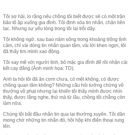
Tôi sợ hãi, lo rằng nếu chồng tôi biết được sẽ có một trận
bão tố ập xuống gia đình. Tôi định xóa tin nhắn, chặn liên
lạc. Nhưng sự yếu lòng trong tôi lại trỗi dậy.
Tôi không ngờ, sau bao năm sống trong khoảng trống tình
cảm, chỉ vài dòng tin nhắn quan tâm, vài lời khen ngợi, tôi
đã thấy tim mình xao động.
Tôi say mê với người tình, bỏ mặc gia đình để rồi nhận cái
kết cay đắng (Ảnh minh họa: TD).
Anh ta hỏi tôi đã ăn cơm chưa, có mệt không, có được
chồng quan tâm không? Những câu hỏi tưởng chừng vô
thưởng vô phạt nhưng lại khiến tôi thấy mình được nhìn
thấy, được lắng nghe, thứ mà từ lâu, chồng tôi chẳng còn
làm nữa.
Chúng tôi bắt đầu nhắn tin qua lại thường xuyên. Tôi dần
mong chờ những tin nhắn đó, hồi hộp khi điện thoại rung
lên.