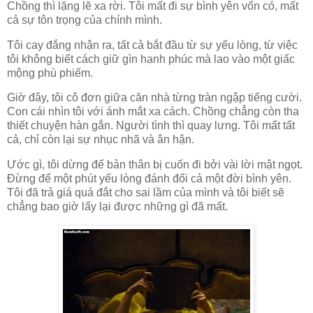
Chồng thì lặng lẽ xa rời. Tôi mất đi sự bình yên vốn có, mất
cả sự tôn trọng của chính mình.
Tôi cay đắng nhận ra, tất cả bắt đầu từ sự yếu lòng, từ việc
tôi không biết cách giữ gìn hạnh phúc mà lao vào một giấc
mộng phù phiếm.
Giờ đây, tôi cô đơn giữa căn nhà từng tràn ngập tiếng cười.
Con cái nhìn tôi với ánh mắt xa cách. Chồng chẳng còn tha
thiết chuyện hàn gắn. Người tình thì quay lưng. Tôi mất tất
cả, chỉ còn lại sự nhục nhã và ân hận.
Ước gì, tôi dừng để bản thân bị cuốn đi bởi vài lời mật ngọt.
Đừng để một phút yếu lòng đánh đổi cả một đời bình yên.
Tôi đã trả giá quá đắt cho sai lầm của mình và tôi biết sẽ
chẳng bao giờ lấy lại được những gì đã mất.